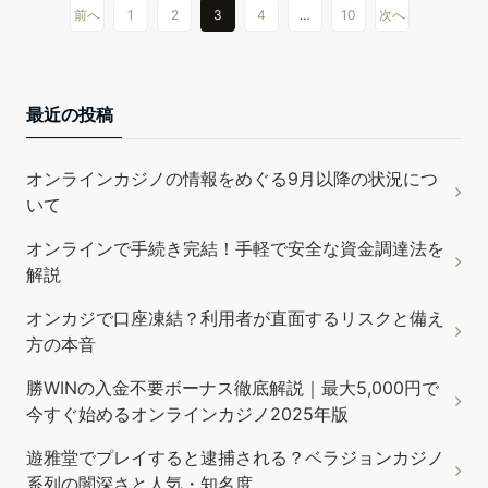
前へ
1
2
3
4
…
10
次へ
最近の投稿
オンラインカジノの情報をめぐる9月以降の状況につ
いて
オンラインで手続き完結！手軽で安全な資金調達法を
解説
オンカジで口座凍結？利用者が直面するリスクと備え
方の本音
勝WINの入金不要ボーナス徹底解説｜最大5,000円で
今すぐ始めるオンラインカジノ2025年版
遊雅堂でプレイすると逮捕される？ベラジョンカジノ
系列の闇深さと人気・知名度